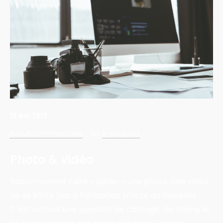
10 MAI 2019
Aucun commentaire
by
b-jacquart
Photo & vidéo
Raisonnement Faire « parler » une photo, une vidéo,
ne se limite pas à l’utilisation stricte du matériel.
C’est surtout une question de cadrage, de timing et