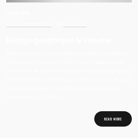
10 MAI 2019
Aucun commentaire
by
b-jacquart
Design graphique & volume
Raisonnement Connaitre les volumes, les matières
utilisables et leurs spécificités sont indispensable
pour créer et gérer la fabrication de packagings ou
d’éléments de signalétiques. Le bon support au bon
endroit fait toujours la différence. Prêts pour se
rencontrer ? CONTACT
READ MORE